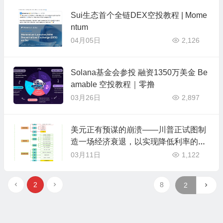
Sui生态首个全链DEX空投教程 | Mome
ntum
04月05日
2,126
Solana基金会参投 融资1350万美金 Be
amable 空投教程｜零撸
03月26日
2,897
美元正有预谋的崩溃——川普正试图制
造一场经济衰退，以实现降低利率的目
标
03月11日
1,122
2
8