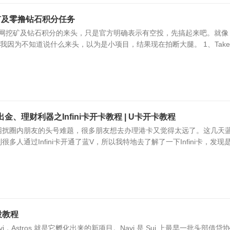
挖矿及零撸钻石积分任务
r主网挖矿及钻石积分的来头，只是官方明确表示有空投，先搞起来吧。就像
年初期我因为不知道说什么来头，以为是小项目，结果现在拍断大腿。 1、Take
出金、理财利器之Infini卡开卡教程 | U卡开卡教程
困扰圈内朋友的头号难题，很多朋友想去办理港卡又觉得太远了。这几天蓝
多人通过Infini卡开通了蓝V，所以我特地去了解了一下Infini卡，发现
空投教程
avi，Astros 就是它孵化出来的新项目。Navi 是 Sui 上最早一批头部借贷协