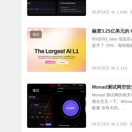
05月04日
1,649
融资3.25亿美元的 O
项目
0G@0G_labs 现
提升了 70%，每秒能处
04月26日
2,110
Monad测试网空投交
项目
Monad 测试网的
都去交互一下。Mon
数量 等有关的。...
04月23日
2,082