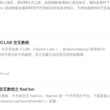
高性能的L1项目，测试网正式上线，由前蚂蚁集团核心成员创立，做的也是时
aros 是由蚂蚁金服和阿里巴巴的前区块链高管创立，天使轮融资800万美
O.LAB 交互教程
开始卷 O.LAB （Opinion Labs ）。@opinionlabsxyz 获得由YZi
500万美元种子轮融资，其正在建立动态意见和持续预测...
Monad
互教程之 Nad.fun
教程，今天来交互 Nad.fun。Nad.fun 是一个代币发行平台。下面直接
stnet.nad.fun/ref/s4vhk0 1）部署...