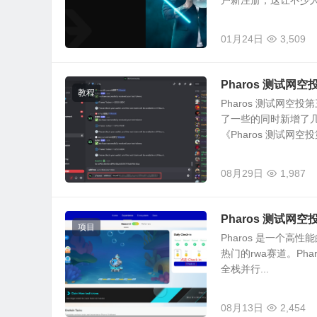
户新注册，这让不少人感
01月24日
3,509
Pharos 测试网
教程
Pharos 测试网
了一些的同时新增了
《Pharos 测试网空投第
08月29日
1,987
Pharos 测试网
项目
Pharos 是一个
热门的rwa赛道。Ph
全栈并行...
08月13日
2,454