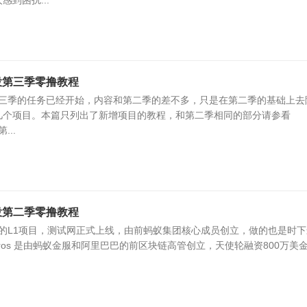
到困扰...
空投第三季零撸教程
空投第三季的任务已经开始，内容和第二季的差不多，只是在第二季的基础上去
几个项目。本篇只列出了新增项目的教程，和第二季相同的部分请参看
...
空投第二季零撸教程
高性能的L1项目，测试网正式上线，由前蚂蚁集团核心成员创立，做的也是时
aros 是由蚂蚁金服和阿里巴巴的前区块链高管创立，天使轮融资800万美