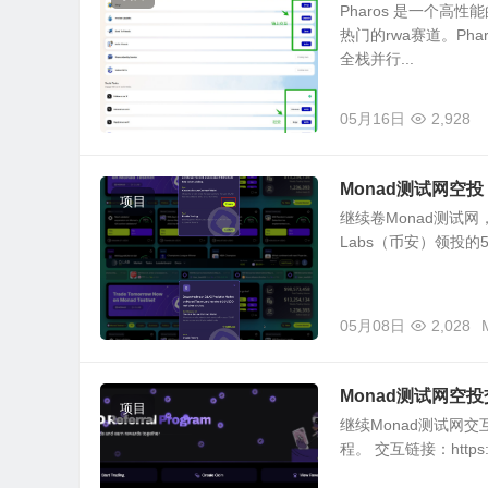
Pharos 是一个
热门的rwa赛道。Ph
全栈并行...
05月16日
2,928
Monad测试网空投 
项目
继续卷Monad测试网，今天
Labs（币安）领投的
05月08日
2,028
Monad测试网空投交
项目
继续Monad测试网交互
程。 交互链接：https://te