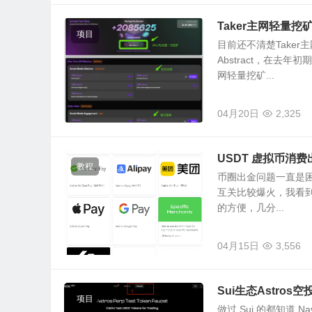
Taker主网轻量
项目
目前还不清楚Take
Abstract，在去
网轻量挖矿...
04月20日
2,325
USDT 虚拟币消费
教程
币圈出金问题一直是
互关比较爆火，我看到很
的方便，几分...
04月15日
3,556
Sui生态Astros
项目
做过 Sui 的都知道 N