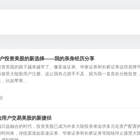
户投资美股的新选择——我的亲身经历分享
投资美股的路子越来越窄了。像富途证券、华泰证券和长桥证券这些老牌
再接受大陆新用户注册。这让我有点措手不及，因为我一直喜欢分散投资
比如苹果...
易
：大陆用户交易美股的新捷径
融日益融合的时代，投资美股已成为许多大陆投资者追求多元化资产配置
段时间来，传统渠道如富途证券、华泰证券和长桥证券等陆续停止接受大