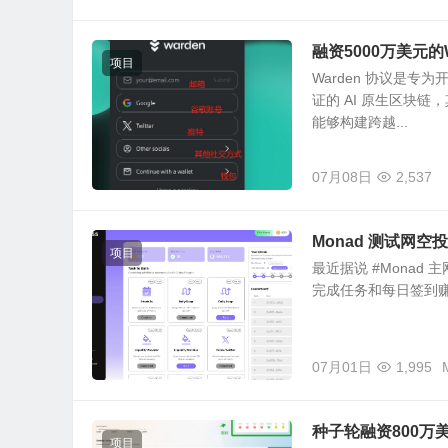
融资5000万美元的
项目
Warden 协议是专
证的 AI 原生区块
能够构建跨越...
07月08日
2,537
Monad 测试网空投
项目
最近据说 #Monad
完成任务和每日签到赚取
07月01日
1,995
种子轮融资800万美
项目