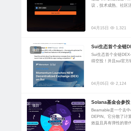
议，技术成熟、社区活跃，有
04月15日
1,321
Sui生态首个全链DE
项目
Sui生态首个全链DEX
得空投！并且sui官
04月05日
2,124
Solana基金会参投
项目
Beamable是一
DEPIN。它分散了
效益且具有弹性的替代方