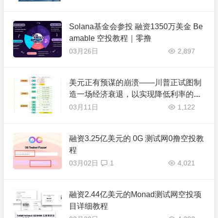
Solana基金会参投 融资1350万美金 Be
amable 空投教程｜零撸
03月26日
2,897
美元正有预谋的崩溃——川普正试图制
造一场经济衰退，以实现降低利率的目
标
03月11日
1,122
融资3.25亿美元的 0G 测试网0撸空投教
程
03月02日
1
4,021
融资2.44亿美元的Monad测试网空投项
目详细教程