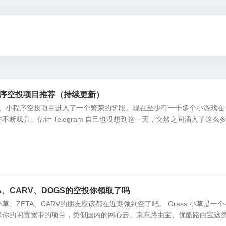
程序空投项目推荐（持续更新）
小游戏、小程序空投项目进入了一个繁荣的阶段。现在至少有一千多个小游戏在 
不断飙升。估计 Telegram 自己也没想到这一天，突然之间涌入了这么
ETA、CARV、DOGS的空投你领取了吗
 小草、ZETA、CARV的朋友应该都在近期领到空了吧。 Grass 小草是一个
享你的闲置宽带的项目，类似国内的网心云、京东路由宝、优酷路由宝这